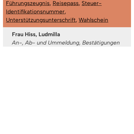
Führungszeugnis
,
Reisepass
,
Steuer-
Identifikationsnummer
,
Unterstützungsunterschrift
,
Wahlschein
Frau Hiss, Ludmilla
An-, Ab- und Ummeldung, Bestätigungen
von Abschriften von Kopien, Bestätigungen
für Rentenzwecke, Fischereischein,
Führerschein, Fundsachen,
Gewerbezentralregisterauszug,
Haushaltsbescheinigung, Lebens- und
Meldebescheinigung...
Gebäude: A EG - Büro A
Zimmer: 1.04
Tel:
07666/611-1332
Fax: 07666/611-1371