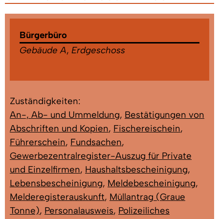
Bürgerbüro
Gebäude A
,
Erdgeschoss
Zuständigkeiten:
An-, Ab- und Ummeldung
,
Bestätigungen von
Abschriften und Kopien
,
Fischereischein
,
Führerschein
,
Fundsachen
,
Gewerbezentralregister-Auszug für Private
und Einzelfirmen
,
Haushaltsbescheinigung
,
Lebensbescheinigung
,
Meldebescheinigung
,
Melderegisterauskunft
,
Müllantrag (Graue
Tonne)
,
Personalausweis
,
Polizeiliches