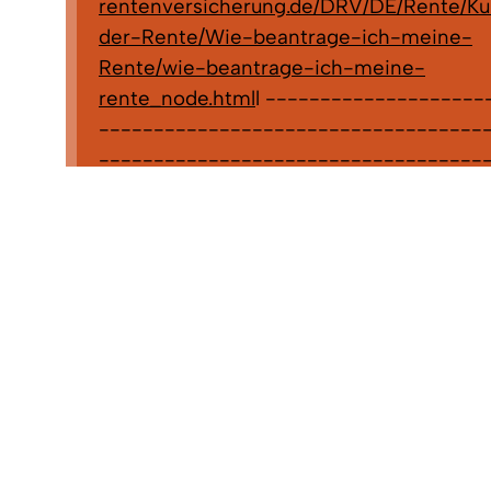
rentenversicherung.de/DRV/DE/Rente/Ku
der-Rente/Wie-beantrage-ich-meine-
Rente/wie-beantrage-ich-meine-
rente_node.html
l --------------------
------------------------------------
-----------------------------------
----------------------- Antragsvordru
die in der Bearbeitungszuständigkeit des
Landratsamtes Emmendingen liegen, kö
auch direkt über den Link:
https://www.la
emmendingen.de/verwaltung-
service/formulare/sozialamt
aufrufen, ausf
ausdrucken oder ggf. sogar bereits online 
Dies sind Anträge zu : Bildung- und
Teilhabeleistungen, Grundsicherung,
Kindergartenbeitrags- und