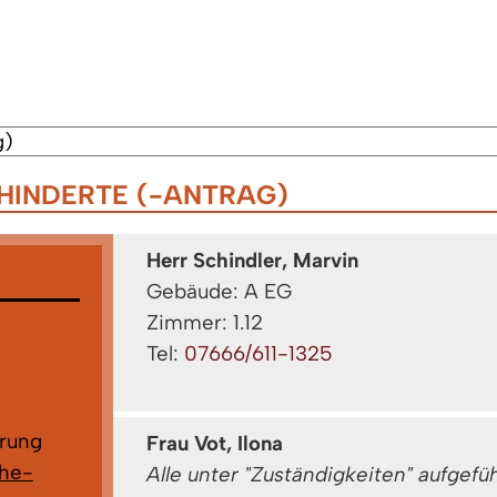
HINDERTE (-ANTRAG)
Herr Schindler, Marvin
Gebäude: A EG
Zimmer: 1.12
Tel:
07666/611-1325
rung
Frau Vot, Ilona
che-
Alle unter "Zuständigkeiten" aufgef