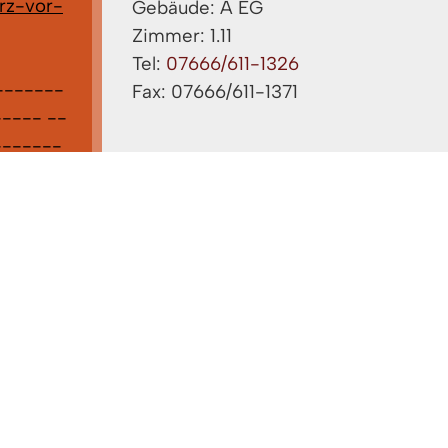
rz-vor-
Gebäude: A EG
Zimmer: 1.11
Tel:
07666/611-1326
-------
Fax: 07666/611-1371
---- --
-------
cke ,
nnen Sie
ndkreis-
üllen,
stellen .