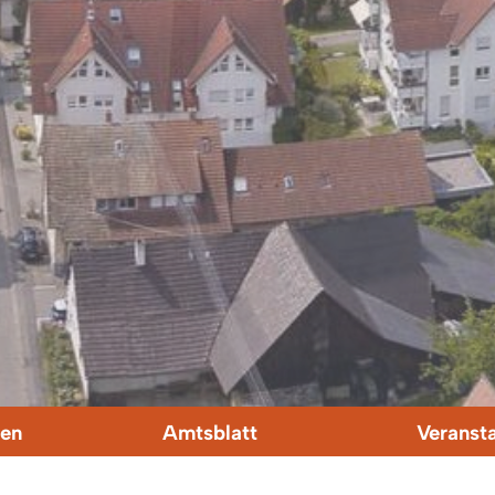
en
Amtsblatt
Veranst