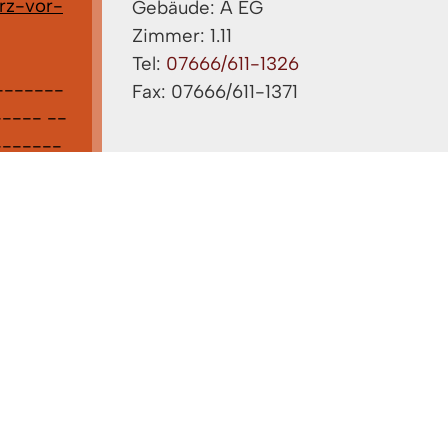
rz-vor-
Gebäude: A EG
Zimmer: 1.11
Tel:
07666/611-1326
-------
Fax: 07666/611-1371
---- --
-------
cke ,
nnen Sie
ndkreis-
üllen,
stellen .