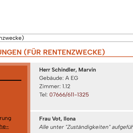
UNGEN (FÜR RENTENZWECKE)
Herr Schindler, Marvin
Gebäude: A EG
Zimmer: 1.12
Tel:
07666/611-1325
rung
Frau Vot, Ilona
che-
Alle unter "Zuständigkeiten" aufgef