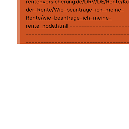
rentenversicherung.de/DRV/DE/Rente/Ku
der-Rente/Wie-beantrage-ich-meine-
Rente/wie-beantrage-ich-meine-
rente_node.html
l --------------------
------------------------------------
-----------------------------------
----------------------- Antragsvordru
die in der Bearbeitungszuständigkeit des
Landratsamtes Emmendingen liegen, kö
auch direkt über den Link:
https://www.la
emmendingen.de/verwaltung-
service/formulare/sozialamt
aufrufen, ausf
ausdrucken oder ggf. sogar bereits online 
Dies sind Anträge zu : Bildung- und
Teilhabeleistungen, Grundsicherung,
Kindergartenbeitrags- und