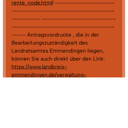
rente_node.html
l ---------------------
------------------------------------
---------- --------------------------
------------------------------------
----- Antragsvordrucke , die in der
Bearbeitungszuständigkeit des
Landratsamtes Emmendingen liegen,
können Sie auch direkt über den Link:
https://www.landkreis-
emmendingen.de/verwaltung-
service/formulare/sozialamt
aufrufen,
ausfüllen, ausdrucken oder ggf. sogar
bereits online stellen . Dies sind Anträge
zu : Bildung- und Teilhabeleistungen,
Grundsicherung, Kindergartenbeitrags-
und