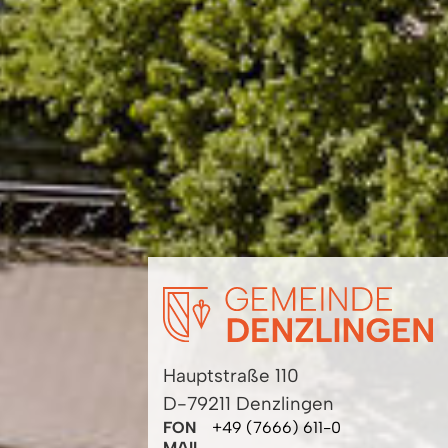
Hauptstraße 110
D-79211 Denzlingen
FON
+49 (7666) 611-0
MAIL