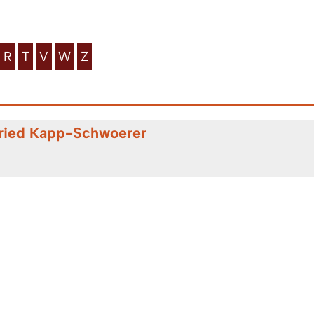
R
T
V
W
Z
fried Kapp-Schwoerer
stoph Nitz
s Merkle