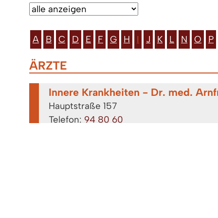
A
B
C
D
E
F
G
H
I
J
K
L
N
O
P
ÄRZTE
Innere Krankheiten - Dr. med. Arn
Hauptstraße 157
Telefon:
94 80 60
Innere Krankheiten - Dr. med. Chri
Raiffeisenplatz 5
Telefon:
9 40 30
Innere Krankheiten - Dr. med. Klau
Innere Medizin, Hausarzt, Notfallmedizin