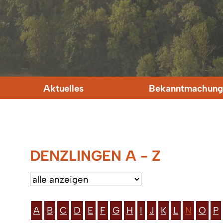
Aktuelles
Bekanntmachung
DENZLINGEN A - Z
A
B
C
D
E
F
G
H
I
J
K
L
N
O
P