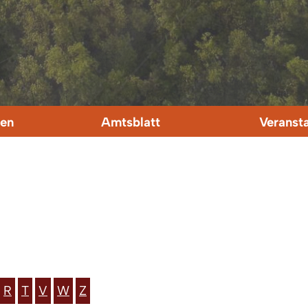
en
Amtsblatt
Veranst
R
T
V
W
Z