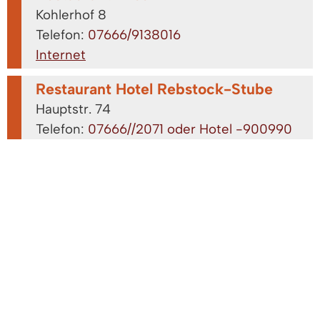
Kohlerhof 8
Telefon:
07666/9138016
Internet
Restaurant Hotel Rebstock-Stube
Hauptstr. 74
Telefon:
07666//2071 oder Hotel -900990
Fax: 07666/7942
Restaurant La Taverna
Robert-Bosch-Str.. 16
Telefon:
07666/8808904
Restaurant Pizzeria Portobello
Rosenstr. 1
Telefon:
07666/9019683