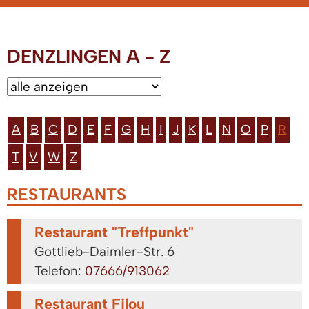
DENZLINGEN A - Z
A
B
C
D
E
F
G
H
I
J
K
L
N
O
P
R
T
V
W
Z
RESTAURANTS
Restaurant "Treffpunkt"
Gottlieb-Daimler-Str. 6
Telefon:
07666/913062
Restaurant Filou