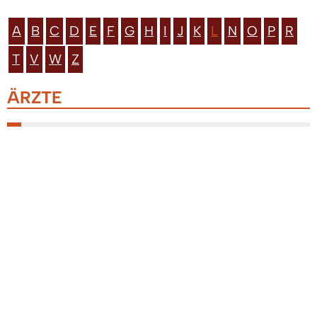
A
B
C
D
E
F
G
H
I
J
K
L
N
O
P
R
T
V
W
Z
ÄRZTE
Logopädie - Praxis Christiane Huck-
Sofer
Sommerhofweg 6
Telefon:
9 99 00
Logopädie - Praxis Wilfried Vogel,
Henrike Blank
Rosenstraße 15
Telefon:
88 28 59