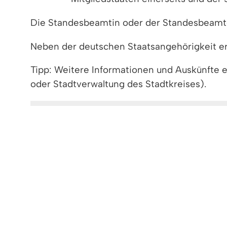
Die Standesbeamtin oder der Standesbeamte
Neben der deutschen Staatsangehörigkeit erw
Tipp: Weitere Informationen und Auskünfte 
oder Stadtverwaltung des Stadtkreises).
Rechtsgrundlage
Freigabevermerk
Lebenslagen
RECHTSGRUNDLAGE
Staatsangehörigkeitsgesetz (StAG)
§ 4 Erwerb durch Geburt