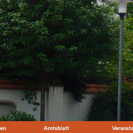
en
Amtsblatt
Veranst