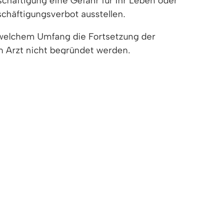
chäftigung eine Gefahr für Ihr Leben oder
schäftigungsverbot ausstellen.
 welchem Umfang die Fortsetzung der
m Arzt nicht begründet werden.
der Schutzfrist nach der Entbindung noch
igkeit, die zulässigen Arbeiten sowie die