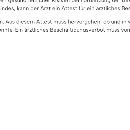
 gesundheitlicher Risiken bei Fortsetzung der Bes
des, kann der Arzt ein Attest für ein ärztliches Be
n. Aus diesem Attest muss hervorgehen, ob und in
önnte. Ein ärztliches Beschäftigungsverbot muss vo
r Arzt auch ausstellen, wenn eine Frau nach Ablauf 
 Arztes sollen der Grad der geminderten Leistungsfäh
fähigkeit angegeben sein.