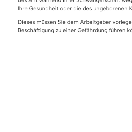
Besteht während Ihrer Schwangerschaft wegen
Ihre Gesundheit oder die des ungeborenen Kin
Dieses müssen Sie dem Arbeitgeber vorlege
Beschäftigung zu einer Gefährdung führen k
Ein ärztlliches Beschäftigungsverbot kann de
nicht voll leistungsfähig ist. Im Zeugnis des
Dauer der voraussichtlichen Minderleistungs
Vertiefende Informationen
Rechtsgrundlage
Freigabevermerk
Lebenslagen
VERTIEFENDE INFORMATIONEN