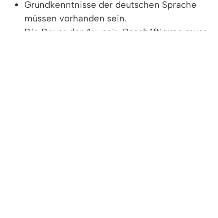
Grundkenntnisse der deutschen Sprache
müssen vorhanden sein.
Die Dauer der Au-pair-Beschäftigung muss
mindestens sechs Monate und darf
höchstens ein Jahr betragen.
Deutsch als Muttersprache wird in der
Gastfamilie gesprochen.
Vertiefende Informationen
Rechtsgrundlage
Freigabevermerk
Leistungen
Lebenslagen
VERTIEFENDE INFORMATIONEN