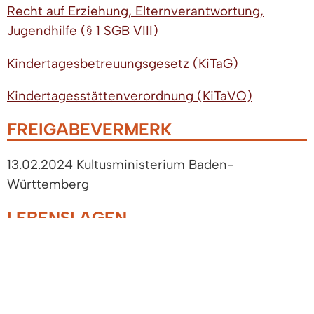
Recht auf Erziehung, Elternverantwortung,
Jugendhilfe (§ 1 SGB VIII)
Kindertagesbetreuungsgesetz (KiTaG)
Kindertagesstättenverordnung (KiTaVO)
FREIGABEVERMERK
13.02.2024 Kultusministerium Baden-
Württemberg
LEBENSLAGEN
Familie und Kinder
Beratungsstellen für Familien
Hilfen zur Erziehung
Familien- und Mütterzentren