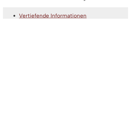
Vertiefende Informationen
Rechtsgrundlage
Freigabevermerk
Lebenslagen
VERTIEFENDE INFORMATIONEN
Unfallkasse Baden-Württemberg
RECHTSGRUNDLAGE
Sozialgesetzbuch Siebtes Buch (SGB VII)
:
§ 2 Versicherung kraft Gesetzes
FREIGABEVERMERK