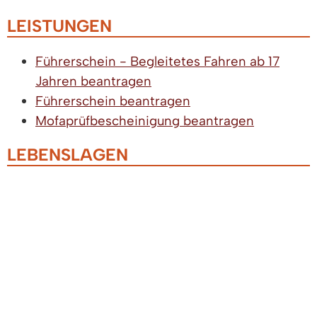
LEISTUNGEN
Führerschein - Begleitetes Fahren ab 17
Jahren beantragen
Führerschein beantragen
Mofaprüfbescheinigung beantragen
LEBENSLAGEN
Familie und Kinder
Beratungsstellen für Familien
Hilfen zur Erziehung
Familien- und Mütterzentren
Finanzielle Hilfen für Familien
Kinderbetreuung
Au-pair-Beschäftigte