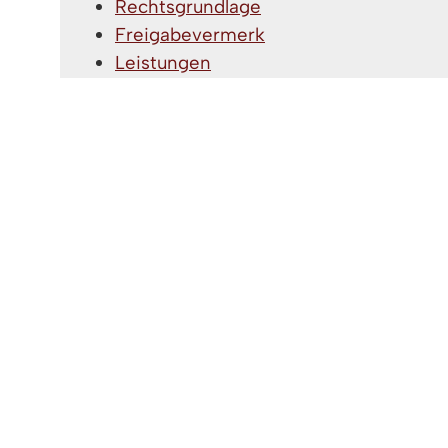
Rechtsgrundlage
Freigabevermerk
Leistungen
Lebenslagen
VERTIEFENDE INFORMATIONEN
Weitere Informationen finden Sie auf der 
Tierschutzverband und bei Vereinen, die sic
RECHTSGRUNDLAGE
Tierschutzgesetz (TierSchG)
FREIGABEVERMERK
08.01.2026 Ministerium für Ernährung, Län