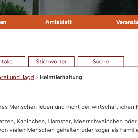
en
Amtsblatt
Veranst
ntakt
Stichwörter
Suche
erei und Jagd
>
Heimtierhaltung
 des Menschen leben und nicht der wirtschaftlichen
atzen, Kaninchen, Hamster, Meerschweinchen oder V
von vielen Menschen gehalten oder sogar als Famil