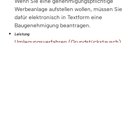
Wenn Sie eine genehmigungspflichtige
Werbeanlage aufstellen wollen, müssen Sie
dafür elektronisch in Textform eine
Baugenehmigung beantragen.
Leistung
Umlegungsverfahren (Grundstückstausch)
Im Umlegungsverfahren werden
Grundstücke so neu geordnet, dass für die
vorgesehene Nutzung zweckmäßig
gestaltete Grundstücke entstehen.
Leistung
Planfeststellungsverfahren zur
Verkehrswegeplanung beantragen
Soll eine Landesstraße neu gebaut oder
geändert werden, so ist für dieses
Bauvorhaben grundätzlich ein