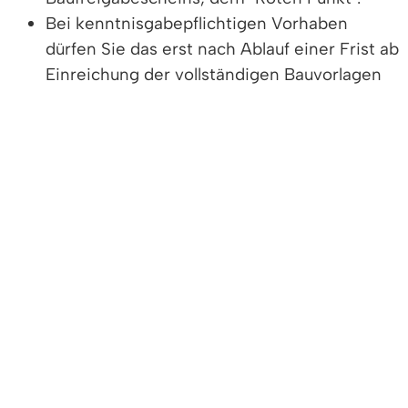
Bei kenntnisgabepflichtigen Vorhaben
dürfen Sie das erst nach Ablauf einer Frist ab
Einreichung der vollständigen Bauvorlagen
(zwei Wochen oder einen Monat). Dafür hat
sich– obwohl gesetzlich nicht erforderlich –
ein „Grüner Punkt“ eingebürgert.
Bei Teilbaufreigaben, wenn also zum Beispiel
bis zur Entscheidung des Bauantrags nur die
Erd- und Gründungsarbeiten freigegeben
wurden, haben sich jeweils "halbe Punkte"
eingebürgert.
Vertiefende Informationen
Freigabevermerk
Leistungen