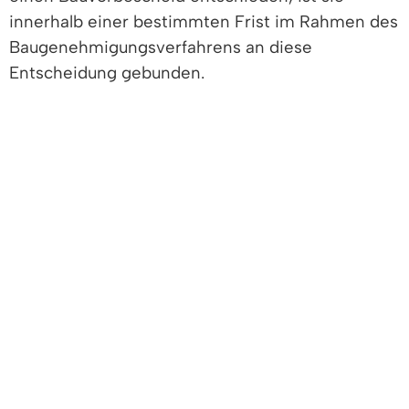
innerhalb einer bestimmten Frist im Rahmen des
Baugenehmigungsverfahrens an diese
Entscheidung gebunden.
Freigabevermerk
Leistungen
Lebenslagen
FREIGABEVERMERK
Dieser Text entstand in enger Zusammenarbeit
mit den fachlich zuständigen Stellen. Das
Ministerium für Landesentwicklung und Wohnen
hat ihn am 23.04.2026 freigegeben.
LEISTUNGEN