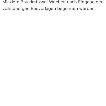
Mit dem Bau darf zwei Wochen nach Eingang der
vollständigen Bauvorlagen begonnen werden.
Einzureichende Unterlagen
Lageplan
Bauzeichnungen
Darstellung der Grundstücksentwässerung *
Erklärung zum Standsicherheitsnachweis
Bestätigungen des Entwurfsverfassers und
des Lageplanfertigers
Bestätigung des Bauherrn, dass er die
Bauherrschaft für das Vorhaben
übernommen hat
Name und Anschrift des Bauherrn und des