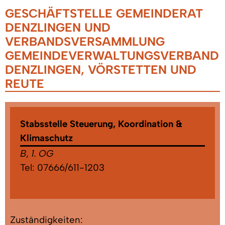
GESCHÄFTSTELLE GEMEINDERAT
DENZLINGEN UND
VERBANDSVERSAMMLUNG
GEMEINDEVERWALTUNGSVERBAND
DENZLINGEN, VÖRSTETTEN UND
REUTE
Stabsstelle Steuerung, Koordination &
Klimaschutz
B
,
1. OG
Tel:
07666/611-1203
Zuständigkeiten: