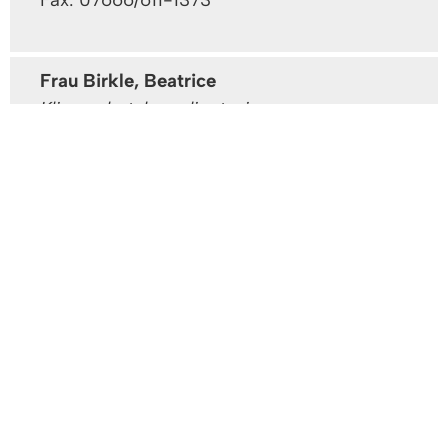
Frau Birkle, Beatrice
Klimaschutzkoordinatorin
Gebäude: B 1. OG
Zimmer: 2.22
Tel:
07666/611-1750
Fax: 07666/611-1373
Herr Feist, Vincent
Klimaschutzmanagment für Vörstetten und
Reute
Gebäude: B 2. OG
Zimmer: 3.14
Tel:
07666/611-1748