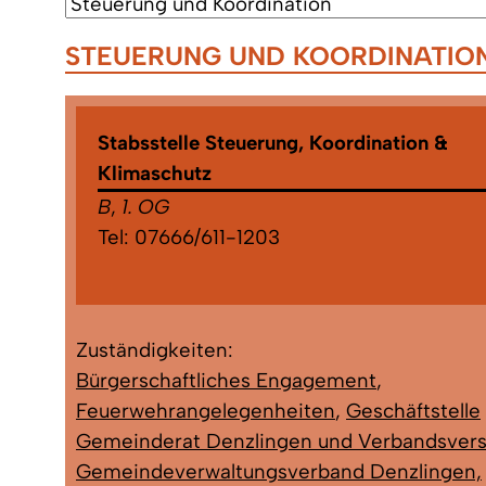
STEUERUNG UND KOORDINATIO
Stabsstelle Steuerung, Koordination &
Klimaschutz
B
,
1. OG
Tel:
07666/611-1203
Zuständigkeiten:
Bürgerschaftliches Engagement
,
Feuerwehrangelegenheiten
,
Geschäftstelle
Gemeinderat Denzlingen und Verbandsve
Gemeindeverwaltungsverband Denzlingen,