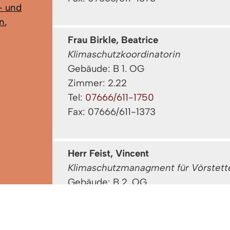
- und
n
,
Frau Birkle, Beatrice
Klimaschutzkoordinatorin
Gebäude: B 1. OG
Zimmer: 2.22
Tel:
07666/611-1750
Fax: 07666/611-1373
Herr Feist, Vincent
Klimaschutzmanagment für Vörstett
Gebäude: B 2. OG
Zimmer: 3.14
Tel:
07666/611-1748
Fax: 07666/611-1371