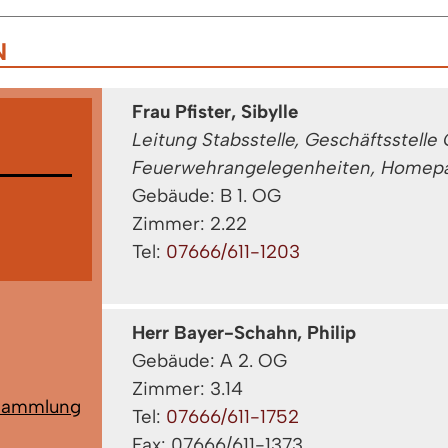
N
Frau Pfister, Sibylle
Leitung Stabsstelle, Geschäftsstel
Feuerwehrangelegenheiten, Homepa
Gebäude: B 1. OG
Zimmer: 2.22
Tel:
07666/611-1203
Herr Bayer-Schahn, Philip
Gebäude: A 2. OG
Zimmer: 3.14
rsammlung
Tel:
07666/611-1752
Fax: 07666/611-1373