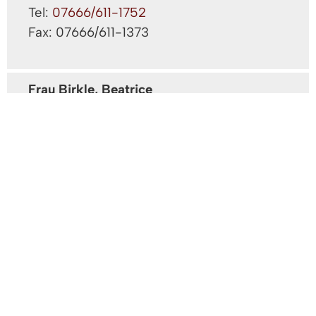
Tel:
07666/611-1752
Fax: 07666/611-1373
Frau Birkle, Beatrice
Klimaschutzkoordinatorin
Gebäude: B 1. OG
Zimmer: 2.22
Tel:
07666/611-1750
Fax: 07666/611-1373
Herr Feist, Vincent
Klimaschutzmanagment für Vörstetten und
Reute
Gebäude: B 2. OG