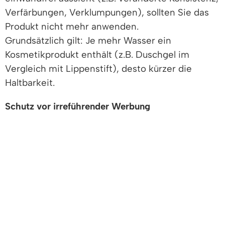
Verfärbungen, Verklumpungen), sollten Sie das
Produkt nicht mehr anwenden.
Grundsätzlich gilt: Je mehr Wasser ein
Kosmetikprodukt enthält (z.B. Duschgel im
Vergleich mit Lippenstift), desto kürzer die
Haltbarkeit.
Schutz vor irreführender Werbung
Um Verbraucherinnen und Verbraucher vor
Irreführung zu schützen, ist es verboten,
irreführende Aussagen in der Werbung oder auf
Kosmetikprodukten vorzunehmen,
beispielsweise
mit Wirkungen zu werben, die nicht
nachgewiesen werden können,