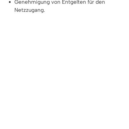
Genehmigung von Entgelten für den
Netzzugang.
Hinweis: Die Bundesnetzagentur
beziehungsweise die
Landesregulierungsbehörden sind nicht dafür
zuständig, Gas- oder Strompreise für Sie als
Endverbraucher zu überprüfen.
Meinungsverschiedenheiten über die Höhe der
Energiepreise müssen Sie mit Ihrem
Energieversorger unmittelbar oder durch Klage
vor dem Zivilgericht klären. Allerdings
unterliegen die Gasendpreise für
Haushaltskunden noch der kartellrechtlichen
Missbrauchsaufsicht der Kartellbehörden.