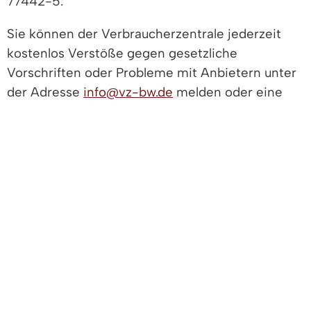
77442-5.
Sie können der Verbraucherzentrale jederzeit
kostenlos Verstöße gegen gesetzliche
Vorschriften oder Probleme mit Anbietern unter
der Adresse
info@vz-bw.de
melden oder eine
Beschwerde einlegen.
Kontaktdaten der Verbraucherzentrale Baden-
Württemberg e.V.:
Verbraucherzentrale Baden-Württemberg e.V.
Paulinenstr. 47
70178 Stuttgart
Telefon: 0711 6691-10