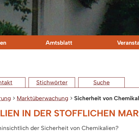
en
Amtsblatt
Veranst
ntakt
Stichwörter
Suche
rung
>
Marktüberwachung
>
Sicherheit von Chemikal
ALIEN IN DER STOFFLICHEN 
nsichtlich der Sicherheit von Chemikalien?