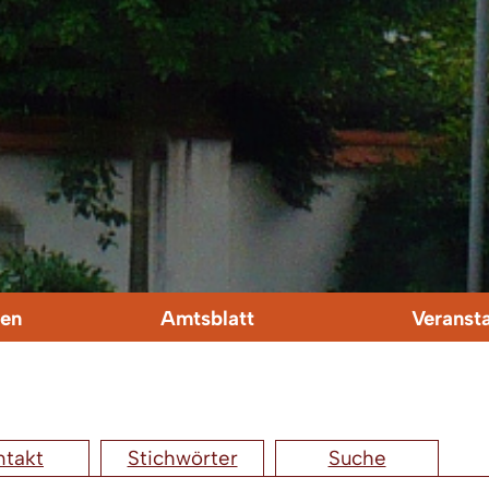
en
Amtsblatt
Veranst
ntakt
Stichwörter
Suche