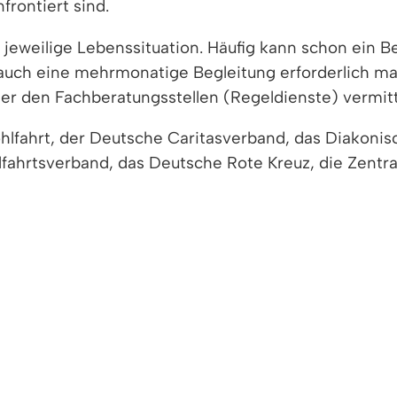
frontiert sind.
 jeweilige Lebenssituation. Häufig kann schon ein B
uch eine mehrmonatige Begleitung erforderlich mac
r den Fachberatungsstellen (Regeldienste) vermitt
hlfahrt, der Deutsche Caritasverband, das Diakonis
fahrtsverband, das Deutsche Rote Kreuz, die Zentra
gstätigkeit ist kostenfrei.
Städten und Gemeinden gibt es auch zentrale Anspre
bt es in den meisten Städten und Gemeinden sogena
 über lokale Integrationsprojekte, geeignete Ange
page der jeweiligen Stadt, der Gemeinde oder des L