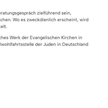
eratungsgespräch zielführend sein,
hen. Wo es zweckdienlich erscheint, wird
elt.
ches Werk der Evangelischen Kirchen in
lwohlfahrtsstelle der Juden in Deutschland
chpartner für Integration bzw.
nnte Integrationsmanager. Diese
bote oder wertvolle Tipps geben. Die
andratsamtes eingestellt.