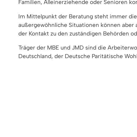
Familien, Alleinerziehende oder Senioren kon
Im Mittelpunkt der Beratung steht immer die
außergewöhnliche Situationen können aber a
der Kontakt zu den zuständigen Behörden ode
Träger der MBE und JMD sind die Arbeiterwo
Deutschland, der Deutsche Paritätische Wohl
sowie der Bund der Vertriebenen. Die Beratun
In den Stadt- und Landkreisen sowie vielen 
Integrationsbeauftragte. Darüber hinaus gi
kommunalen Ansprechpartner können Auskunft
Kontaktdaten sind in der Regel auf der Home
Vertiefende Informationen
Freigabevermerk