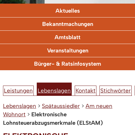
Aktuelles
Bekanntmachungen
Amtsblatt
Veranstaltungen
Bürger- & Ratsinfosystem
Leistungen
Lebenslagen
Kontakt
Stichwörter
Lebenslagen
>
Spätaussiedler
>
Am neuen
Wohnort
>
Elektronische
Lohnsteuerabzugsmerkmale (ELStAM)