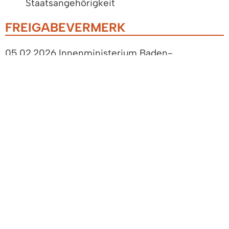
Staatsangehörigkeit
FREIGABEVERMERK
05.02.2026 Innenministerium Baden-
Württemberg
LEISTUNGEN
Kinderreisepass - eine Beantragung ist seit
1. Januar 2024 nicht mehr möglich
Personalausweis erstmalig oder nach Ablauf
beantragen
Reisepass - erstmalig oder nach Ablauf
beantragen
LEBENSLAGEN