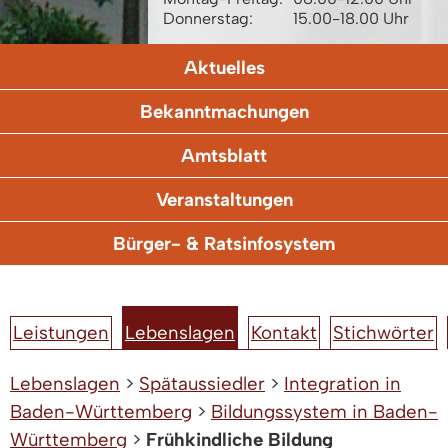
Donnerstag:
15.00-18.00 Uhr
Aktuelles
Bekanntmachungen
Amtsblatt
Veranstaltungen
Bürger- & Ratsinfosystem
Leistungen
Lebenslagen
Kontakt
Stichwörter
Lebenslagen
>
Spätaussiedler
>
Integration in
Baden-Württemberg
>
Bildungssystem in Baden-
Württemberg
>
Frühkindliche Bildung