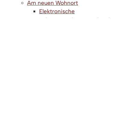
Am neuen Wohnort
Elektronische
Lohnsteuerabzugsmerkmale
(ELStAM)
Eröffnung eines Kontos
Gültigkeit von ausländischen
Führerscheinen
Meldepflicht
Namenserklärung von
Spätaussiedlern
Personalausweis und Reisepass
Prüfungs- und
Befähigungsnachweise
Aufnahme und Einreise
Integration in Baden-Württemberg
Beratungsangebote