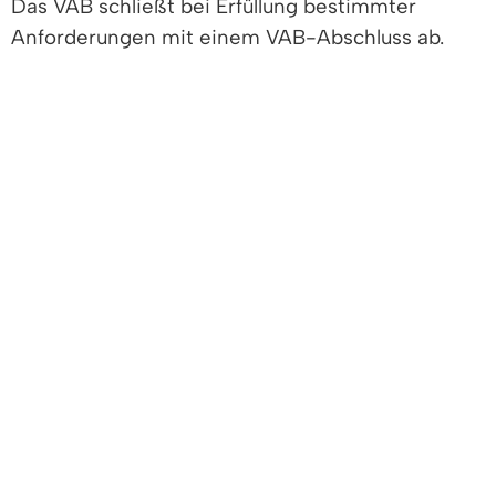
Das VAB schließt bei Erfüllung bestimmter
Anforderungen mit einem VAB-Abschluss ab.
Wer eine zentrale Abschlussprüfung in den
Fächern Deutsch, Mathematik und eventuell
Englisch besteht, erwirbt hier zusätzlich einen
dem Hauptschulabschluss gleichwertigen
Bildungsstand. Die Chancen auf einen
Ausbildungsplatz steigen dadurch deutlich. Auch
der Anschluss an andere berufliche Schulen, wie
beispielsweise eine zweijährige zur
Fachschulreife führende Berufsfachschule, ist
möglich.
Der BEJ-Abschluss ist ein eigener Abschluss, der
auf dem Hauptschulabschluss aufbaut. Er bezieht
ebenfalls eine zentrale Abschlussprüfung in den
Fächern Deutsch, Mathematik und in der Regel