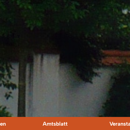
en
Amtsblatt
Veranst