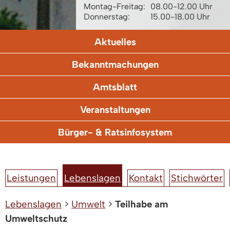
Montag-Freitag:
08.00-12.00 Uhr
Donnerstag:
15.00-18.00 Uhr
Aktuelles
Bekanntmachungen
Amtsblatt
Veranstaltungen
Bürger- & Ratsinfosystem
Leistungen
Lebenslagen
Kontakt
Stichwörter
Lebenslagen
>
Umwelt
>
Teilhabe am
Umweltschutz