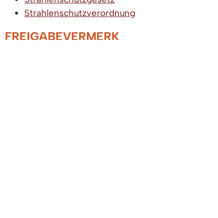
Strahlenschutzverordnung
FREIGABEVERMERK
21.10.2024 Umweltministerium Baden-
Württemberg
LEBENSLAGEN
Umwelt
Abfallvermeidung, Verwertung und
Entsorgung
Biologische Vielfalt und Landwirtschaft
Bodenschutz
Elektromagnetische Felder
Klimaschutz, Energie und Rohstoffe
Nachhaltige Entwicklung