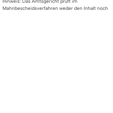
Hinweis: Das Amtsgericht prüft im
Mahnbescheidsverfahren weder den Inhalt noch
die Richtigkeit des Zahlungsanspruches. Deshalb
sollten Sie prüfen, ob der Zahlungsanspruch
tatsächlich besteht.
Mit dem Mahnbescheid wird Ihnen ein
Widerspruchsformular zugeschickt. Wenn Sie die
Geldforderung für ganz oder teilweise
unbegründet halten, können Sie innerhalb von
zwei Wochen Widerspruch einlegen.
Haben Sie keinen Widerspruch eingelegt, erlässt
das Gericht auf Antrag des Gläubigers einen
Vollstreckungsbescheid. Mit Hilfe des
Vollstreckungsbescheids kann die Forderung nun
zwangsweise im Wege der Zwangsvollstreckung