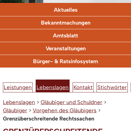
Aktuelles
Bekanntmachungen
Amtsblatt
Veranstaltungen
Bürger- & Ratsinfosystem
Leistungen
Lebenslagen
Kontakt
Stichwörter
Lebenslagen
>
Gläubiger und Schuldner
>
Gläubiger
>
Vorgehen des Gläubigers
>
Grenzüberschreitende Rechtssachen