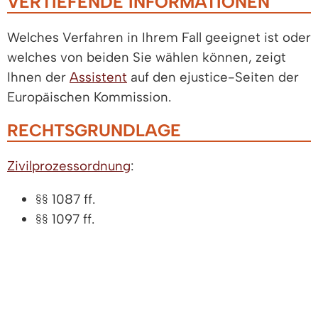
VERTIEFENDE INFORMATIONEN
Welches Verfahren in Ihrem Fall geeignet ist oder
welches von beiden Sie wählen können, zeigt
Ihnen der
Assistent
auf den ejustice-Seiten der
Europäischen Kommission.
RECHTSGRUNDLAGE
Zivilprozessordnung
:
§§ 1087 ff.
§§ 1097 ff.
Verordnung (EG) Nr. 1896/2006
des
Europäischen Parlaments und des Rates vom 12.
Dezember 2006 zur Einführung eines
Europäischen Mahnverfahrens