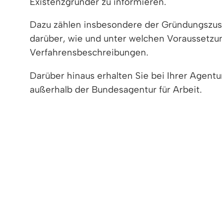
Existenzgründer zu informieren.
Dazu zählen insbesondere der Gründungszusc
darüber, wie und unter welchen Voraussetzun
Verfahrensbeschreibungen.
Darüber hinaus erhalten Sie bei Ihrer Agent
außerhalb der Bundesagentur für Arbeit.
Freigabevermerk
Leistungen
Lebenslagen
FREIGABEVERMERK
09.05.2022 Wirtschaftsministerium Baden