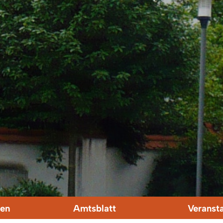
en
Amtsblatt
Veranst