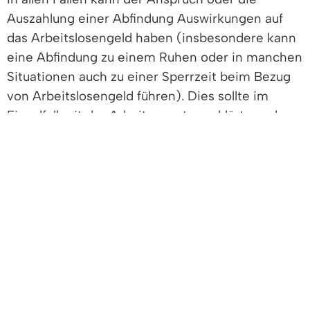
Auszahlung einer Abfindung Auswirkungen auf
das Arbeitslosengeld haben (insbesondere kann
eine Abfindung zu einem Ruhen oder in manchen
Situationen auch zu einer Sperrzeit beim Bezug
von Arbeitslosengeld führen). Dies sollte im
Einzelfall mit der Arbeitsagentur geklärt werden.
Vertiefende Informationen
Freigabevermerk
Lebenslagen
VERTIEFENDE INFORMATIONEN
"Merkblatt für Arbeitslose"
der
Bundesagentur für Arbeit