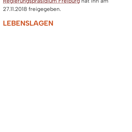
Regierungspräsidium Freiburg
hat ihn am
27.11.2018 freigegeben.
LEBENSLAGEN
Arbeitslos, Arbeit finden
Anlaufstellen für Beratung bei
Arbeitslosigkeit
Arbeitslosmeldung und Geldleistungen
Abfindungen
Sperrzeiten
Arbeitsuche
Arbeiten im Ausland
Arbeiten außerhalb der EU
Arbeiten in der EU
Tipps zur Bewerbung
Arbeitsvermittlung