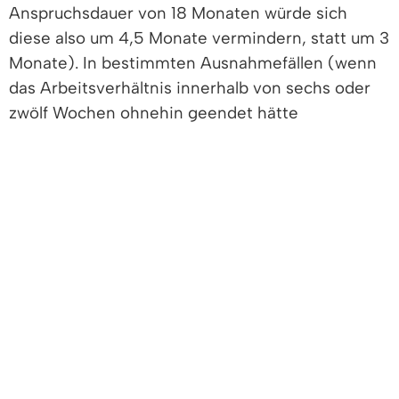
Anspruchsdauer von 18 Monaten würde sich
diese also um 4,5 Monate vermindern, statt um 3
Monate). In bestimmten Ausnahmefällen (wenn
das Arbeitsverhältnis innerhalb von sechs oder
zwölf Wochen ohnehin geendet hätte
beziehungsweise nach den für den Eintritt der
Sperrzeit maßgebenden Umständen eine
besondere Härte vorliegt) tritt jedoch eine
kürzere Sperrzeit ein.
Ablehnung einer zumutbaren
Beschäftigungsmöglichkeit
Eine Sperrzeit tritt ein, wenn Sie ohne wichtigen
Grund eine Ihnen von der Agentur für Arbeit
angebotene Arbeit ablehnen oder nicht antreten
oder durch Ihr Verhalten das Zustandekommen