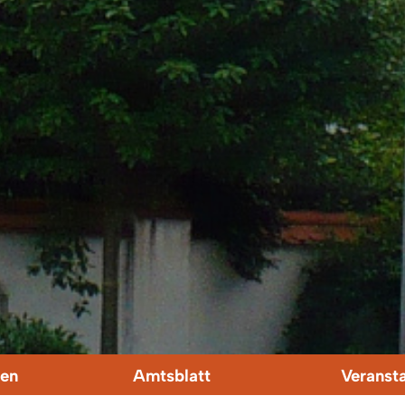
en
Amtsblatt
Veranst