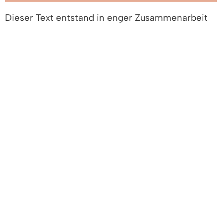
Dieser Text entstand in enger Zusammenarbeit
mit den fachlich zuständigen Stellen. Das
Wirtschaftsministerium
hat ihn am 02.06.2019
freigegeben.
LEBENSLAGEN
Arbeitgeber
Arbeitsvertrag
Arbeitszeit und Arbeitsformen
Befristete
Beschäftigungsverhältnisse
Freie Mitarbeiterinnen und
Mitarbeiter / Selbstständige
Beschäftigung
Heimarbeit