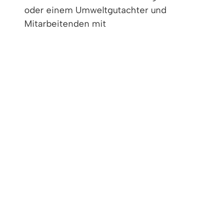
oder einem Umweltgutachter und
Mitarbeitenden mit
Fachkenntnisbescheinigungen besteht. Die
Zulassung muss von der zuständigen
Zulassungsstelle erteilt werden
Wirtschaftsprüfungsgesellschaft
Aktiengesellschaften, Europäische
Gesellschaften (SE),
Kommanditgesellschaften auf Aktien,
Gesellschaften mit beschränkter Haftung,
Offene Handelsgesellschaften,
Kommanditgesellschaften und
Partnerschaftsgesellschaften können die
Bezeichnung
"Wirtschaftsprüfungsgesellschaft" führen,
wenn sie durch die