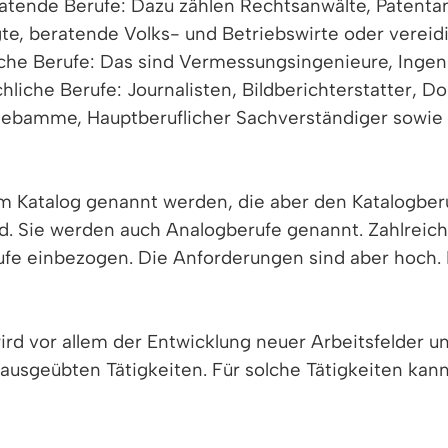
ratende Berufe: Dazu zählen Rechtsanwälte, Patentan
te, beratende Volks- und Betriebswirte oder vereid
che Berufe: Das sind Vermessungsingenieure, Ingen
hliche Berufe: Journalisten, Bildberichterstatter, 
bamme, Hauptberuflicher Sachverständiger sowie Wis
 im Katalog genannt werden, die aber den Katalogber
ind. Sie werden auch Analogberufe genannt. Zahlreic
rufe einbezogen. Die Anforderungen sind aber hoch. 
wird vor allem der Entwicklung neuer Arbeitsfelder 
usgeübten Tätigkeiten. Für solche Tätigkeiten kann
steuerliche Zuordnung zu den freien Berufen erfolge