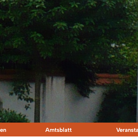
en
Amtsblatt
Veranst