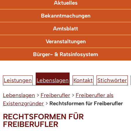
Aktuelles
Bekanntmachungen
Amtsblatt
Veranstaltungen
Bürger- & Ratsinfosystem
Leistungen
Lebenslagen
Kontakt
Stichwörter
Lebenslagen
>
Freiberufler
>
Freiberufler als
Existenzgründer
>
Rechtsformen für Freiberufler
RECHTSFORMEN FÜR
FREIBERUFLER