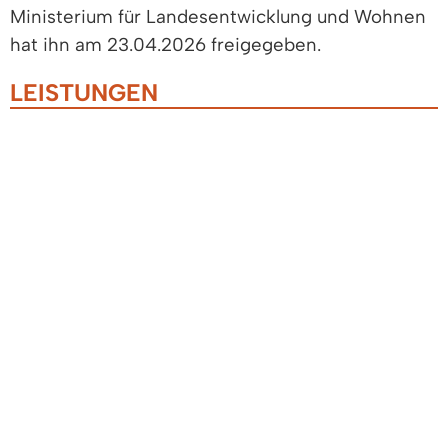
Ministerium für Landesentwicklung und Wohnen
hat ihn am 23.04.2026 freigegeben.
LEISTUNGEN
Baugenehmigung beantragen
Bauvorhaben im Kenntnisgabeverfahren
anzeigen
LEBENSLAGEN
Bauen und Modernisieren
Abbruch einer baulichen Anlage
Anschlüsse an
Versorgungseinrichtungen
Baufinanzierung und Förderungen
Steuerliche Aspekte für Bauherren