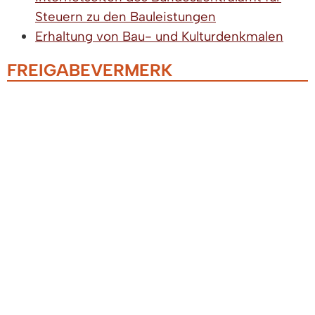
Steuern zu den Bauleistungen
Erhaltung von Bau- und Kulturdenkmalen
FREIGABEVERMERK
Dieser Text entstand in enger Zusammenarbeit
mit den fachlich zuständigen Stellen. Das
Finanzministerium
, vertreten durch die
Oberfinanzdirektion Karlsruhe
, hat ihn am
02.09.2022 freigegeben.
LEISTUNGEN
Arbeitnehmer-Sparzulage beantragen
Denkmalschutz - Steuerliche Förderung
beantragen
Wohnungsbauprämie beantragen