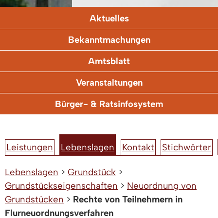
Aktuelles
Bekanntmachungen
Amtsblatt
Veranstaltungen
Bürger- & Ratsinfosystem
Leistungen
Lebenslagen
Kontakt
Stichwörter
Lebenslagen
>
Grundstück
>
Grundstückseigenschaften
>
Neuordnung von
Grundstücken
>
Rechte von Teilnehmern in
Flurneuordnungsverfahren