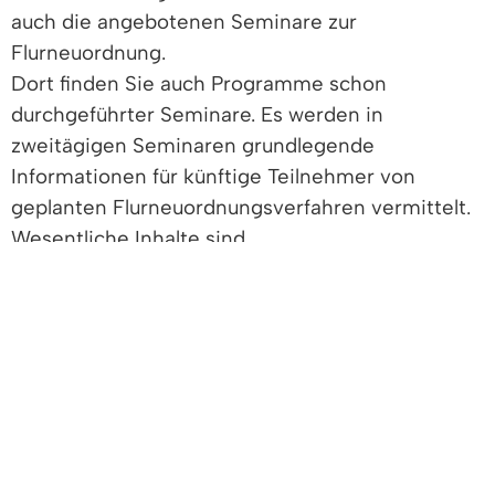
auch die angebotenen Seminare zur
Flurneuordnung.
Dort finden Sie auch Programme schon
durchgeführter Seminare. Es werden in
zweitägigen Seminaren grundlegende
Informationen für künftige Teilnehmer von
geplanten Flurneuordnungsverfahren vermittelt.
Wesentliche Inhalte sind
der Ablauf von Flurneuordnungsverfahren
und die Verfahrensarten,
die Finanzierung,
die Aufgaben und Möglichkeiten der
Teilnehmer und der
Teilnehmergemeinschaft,
die Möglichkeiten zur Realisierung